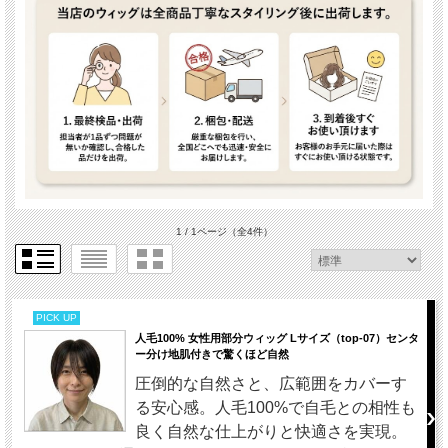
1 / 1ページ
（全4件）
PICK UP
人毛100% 女性用部分ウィッグ Lサイズ（top-07）センタ
ー分け地肌付きで驚くほど自然
圧倒的な自然さと、広範囲をカバーす
る安心感。人毛100%で自毛との相性も
良く自然な仕上がりと快適さを実現。