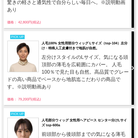
驚きの軽さと通気性で自分らしい毎日へ。※説明動画
あり
価格： 42,800円(税込)
PICK UP
人毛100% 女性用部分ウィッグ Lサイズ（top-104）左分
け・特殊人工皮膚付きで地肌が自然。
左分けスタイルのLサイズ。気になる頭
頂部の薄毛を広範囲にカバー。 人毛
100％で見た目も自然。高品質でグレー
ドの高い商品でベースから地肌迄こだわりの商品で
す。※説明動画あり
価格： 79,200円(税込)
PICK UP
人毛部分ウィッグ 女性用ヘアピース センター分けLサイ
ズ top-600a
前頭部から後頭部までの気になる薄毛