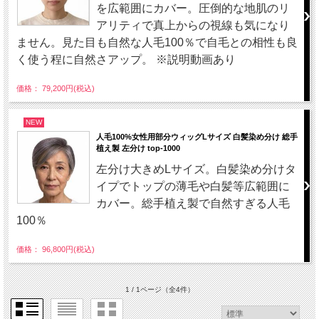
を広範囲にカバー。圧倒的な地肌のリ
アリティで真上からの視線も気になり
ません。見た目も自然な人毛100％で自毛との相性も良
く使う程に自然さアップ。 ※説明動画あり
価格： 79,200円(税込)
NEW
人毛100%女性用部分ウィッグLサイズ 白髪染め分け 総手
植え製 左分け top-1000
左分け大きめLサイズ。白髪染め分けタ
イプでトップの薄毛や白髪等広範囲に
カバー。総手植え製で自然すぎる人毛
100％
価格： 96,800円(税込)
1 / 1ページ
（全4件）