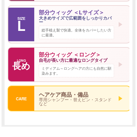
部分ウィッグ ＜Lサイズ＞
大きめサイズで広範囲をしっかりカバ
L
SIZE
ー
総手植え製で快適。全体をカバーしたい方
に最適。
部分ウィッグ ＜ロング＞
自毛が長い方に最適なロングタイプ
LONG
長め
ミディアム～ロングヘアの方にも自然に馴
染みます。
ヘアケア商品・備品
CARE
専用シャンプー・替えピン・スタンド
など